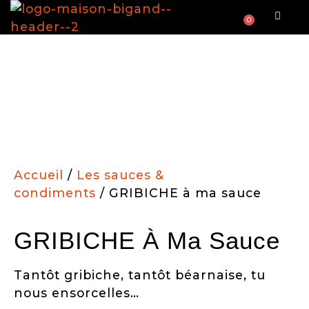
0
LES PETITS POTS APÉRO’
LES SAUCES & CONDIMENTS
Accueil
/
Les sauces &
condiments
/ GRIBICHE à ma sauce
GRIBICHE À Ma Sauce
Tantôt gribiche, tantôt béarnaise, tu
nous ensorcelles…